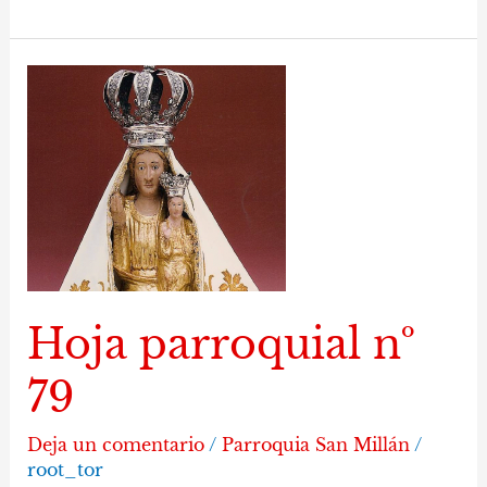
Hoja
parroquial
nº
79
Hoja parroquial nº
79
Deja un comentario
/
Parroquia San Millán
/
root_tor