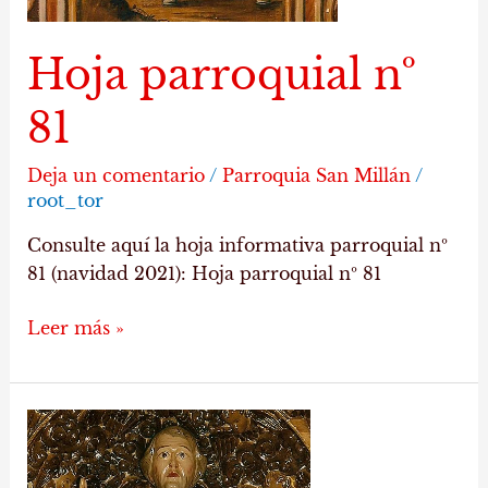
Hoja parroquial nº
81
Deja un comentario
/
Parroquia San Millán
/
root_tor
Consulte aquí la hoja informativa parroquial nº
81 (navidad 2021): Hoja parroquial nº 81
Leer más »
Hoja
parroquial
nº