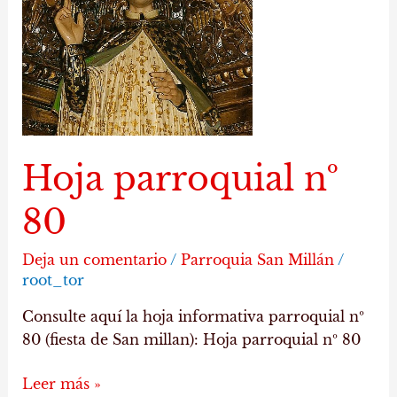
80
Hoja parroquial nº
80
Deja un comentario
/
Parroquia San Millán
/
root_tor
Consulte aquí la hoja informativa parroquial nº
80 (fiesta de San millan): Hoja parroquial nº 80
Leer más »