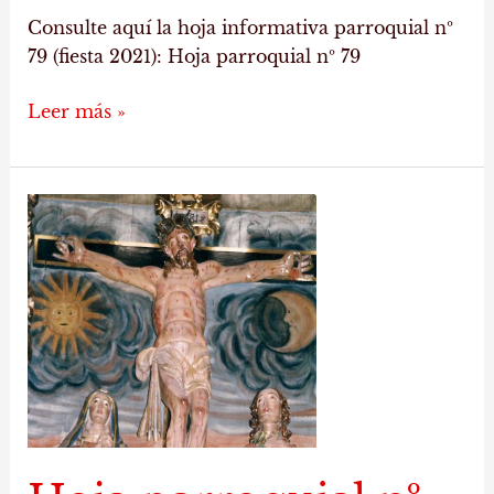
Consulte aquí la hoja informativa parroquial nº
79 (fiesta 2021): Hoja parroquial nº 79
Leer más »
Hoja
parroquial
nº
78