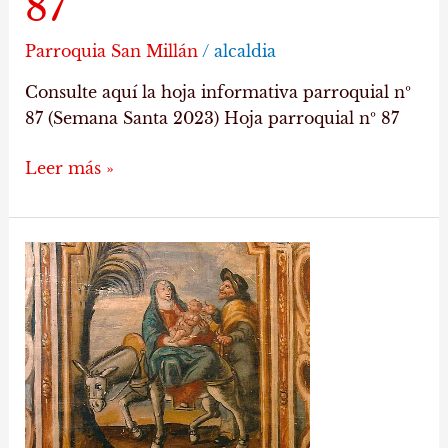
87
Parroquia San Millán
/
alcaldia
Consulte aquí la hoja informativa parroquial nº
87 (Semana Santa 2023) Hoja parroquial nº 87
Leer más »
Hoja
parroquial
nº
81