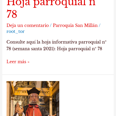
Hoja parroquial nº
78
Deja un comentario
/
Parroquia San Millán
/
root_tor
Consulte aquí la hoja informativa parroquial nº
78 (semana santa 2021): Hoja parroquial nº 78
Leer más »
Hoja
parroquial
nº
76