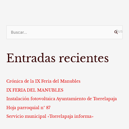
B
u
s
Entradas recientes
c
a
r
p
Crónica de la IX Feria del Manubles
o
IX FERIA DEL MANUBLES
r
Instalación fotovoltaica Ayuntamiento de Torrelapaja
:
Hoja parroquial nº 87
Servicio municipal «Torrelapaja informa»