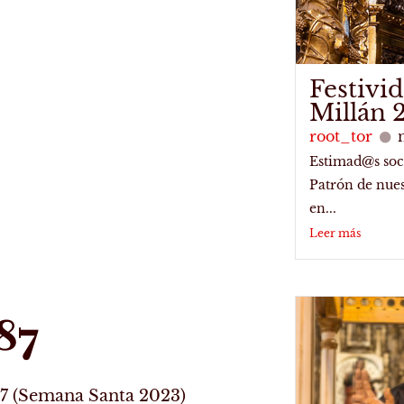
Festivi
Millán 
root_tor
Estimad@s soci
Patrón de nues
en...
Leer más
87
 87 (Semana Santa 2023)