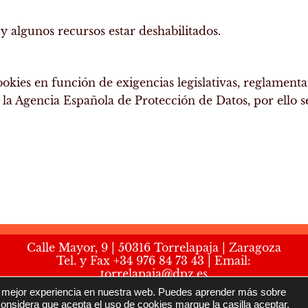
 algunos recursos estar deshabilitados.
okies en función de exigencias legislativas, reglamentar
r la Agencia Española de Protección de Datos, por ello s
Calle Mayor, 9 | 50316 Torrelapaja | Zaragoza
Tel. y Fax
+34 976 84 73 43
| Email:
torrelapaja@dpz.es
C.I.F.: P-5026400A
la mejor experiencia en nuestra web. Puedes aprender más sobre
considera que acepta el uso de cookies marque la casilla aceptar.