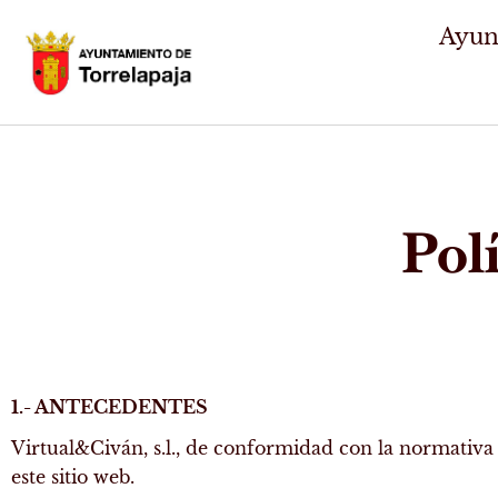
Ir
Ayun
al
contenido
Pol
1.- ANTECEDENTES
Virtual&Civán, s.l., de conformidad con la normativa e
este sitio web.