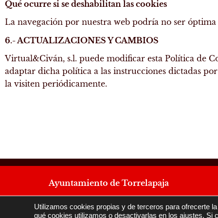
Qué ocurre si se deshabilitan las cookies
La navegación por nuestra web podría no ser óptima y
6.- ACTUALIZACIONES Y CAMBIOS
Virtual&Civán, s.l. puede modificar esta Política de Co
adaptar dicha política a las instrucciones dictadas po
la visiten periódicamente.
Ayuntamiento de Torrelapaja
Utilizamos cookies propias y de terceros para ofrecerte 
qué cookies utilizamos o desactivarlas en los ajustes. Si 